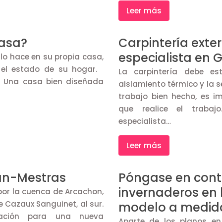
Leer más
casa?
Carpintería exter
especialista en 
lo hace en su propia casa,
 el estado de su hogar.
La carpintería debe es
 Una casa bien diseñada
aislamiento térmico y la 
trabajo bien hecho, es im
que realice el traba
especialista…
Leer más
jan-Mestras
Póngase en cont
invernaderos en 
por la cuenca de Arcachon,
 Cazaux Sanguinet, al sur.
modelo a medid
cación para una nueva
Aparte de los planos en